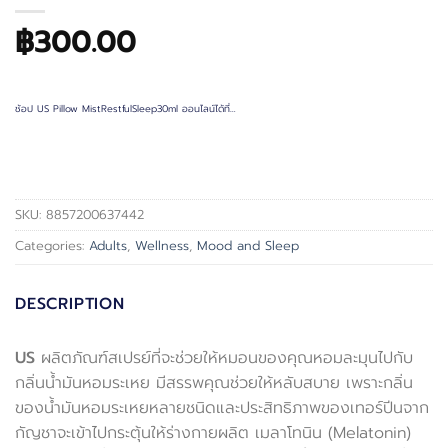
฿
300.00
ช้อป US Pillow MistRestfulSleep30ml ออนไลน์ได้ที่…
SKU:
8857200637442
Categories:
Adults
,
Wellness
,
Mood and Sleep
DESCRIPTION
US
ผลิตภัณฑ์สเปรย์ที่จะช่วยให้หมอนของคุณหอมละมุนไปกับ
กลิ่นน้ำมันหอมระเหย มีสรรพคุณช่วยให้หลับสบาย เพราะกลิ่น
ของน้ำมันหอมระเหยหลายชนิดและประสิทธิภาพของเทอร์ปีนจาก
กัญชาจะเข้าไปกระตุ้นให้ร่างกายผลิต เมลาโทนิน (Melatonin)