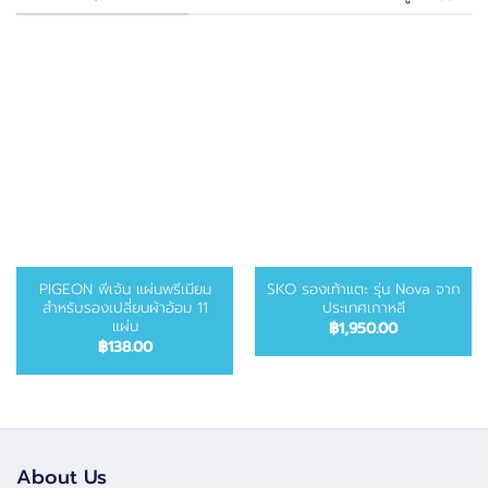
PIGEON พีเจ้น แผ่นพรีเมียม
SKO รองเท้าแตะ รุ่น Nova จาก
สำหรับรองเปลี่ยนผ้าอ้อม 11
ประเทศเกาหลี
แผ่น
฿
1,950.00
฿
138.00
About Us