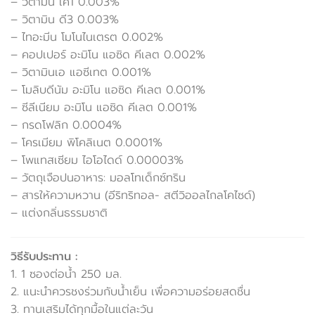
– วิตามิน เค1 0.003%
– วิตามิน ดี3 0.003%
– ไทอะมีน โมโนไนเตรต 0.002%
– คอปเปอร์ อะมิโน แอซิด คีเลต 0.002%
– วิตามินเอ แอซีเทต 0.001%
– โมลิบดีนัม อะมิโน แอซิด คีเลต 0.001%
– ซีลีเนียม อะมิโน แอซิด คีเลต 0.001%
– กรดโฟลิก 0.0004%
– โครเมียม พิโคลิเนต 0.0001%
– โพแทสเซียม ไอโอไดด์ 0.00003%
– วัตถุเจือปนอาหาร: มอลโทเด็กซ์ทริน
– สารให้ความหวาน (อีริทริทอล- สตีวิออลไกลโคไซด์)
– แต่งกลิ่นธรรมชาติ
วิธีรับประทาน :
1. 1 ซองต่อน้ำ 250 มล.
2. แนะนำควรชงร่วมกับน้ำเย็น เพื่อความอร่อยสดชื่น
3. ทานเสริมได้ทุกมื้อในแต่ละวัน