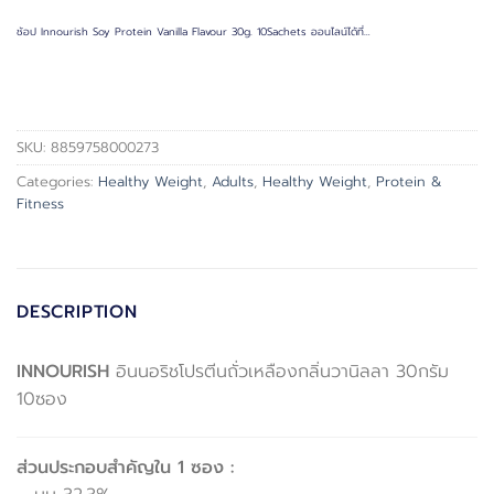
ช้อป Innourish Soy Protein Vanilla Flavour 30g. 10Sachets ออนไลน์ได้ที่…
SKU:
8859758000273
Categories:
Healthy Weight
,
Adults
,
Healthy Weight
,
Protein &
Fitness
DESCRIPTION
INNOURISH
อินนอริชโปรตีนถั่วเหลืองกลิ่นวานิลลา 30กรัม
10ซอง
ส่วนประกอบสำคัญใน 1 ซอง :