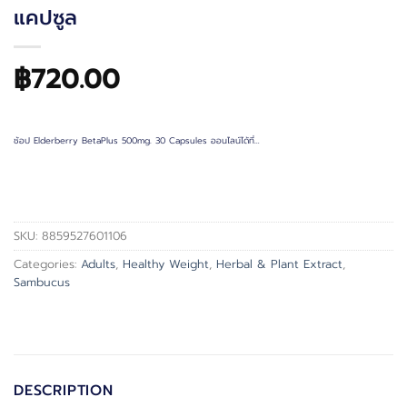
แคปซูล
฿
720.00
ช้อป Elderberry BetaPlus 500mg. 30 Capsules ออนไลน์ได้ที่…
SKU:
8859527601106
Categories:
Adults
,
Healthy Weight
,
Herbal & Plant Extract
,
Sambucus
DESCRIPTION