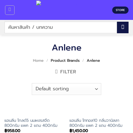
Skip
to
STORE
content
Search
for:
Anlene
Home
/
Product Brands
/
Anlene
FILTER
แอนลีน โกลด์5 นมผงรสจืด
แอนลีน โททอล10 กลิ่นวานิลลา
800กรัม แพค 2 แถม 400กรัม
800กรัม แพค 2 แถม 400กรัม
฿
958.00
฿
1,450.00