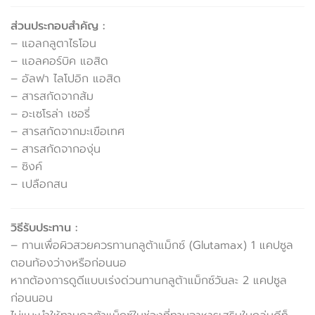
ส่วนประกอบสำคัญ :
– แอลกลูตาไธโอน
– แอลคอร์บิค แอสิด
– อัลฟา ไลโปอิก แอสิด
– สารสกัดจากส้ม
– อะเซโรล่า เชอรี่
– สารสกัดจากมะเขือเทศ
– สารสกัดจากองุ่น
– ซิงค์
– เปลือกสน
วิธีรับประทาน :
– ทานเพื่อผิวสวยควรทานกลูต้าแม็กซ์ (Glutamax) 1 แคปซูล
ตอนท้องว่างหรือก่อนนอ
หากต้องการดูดีแบบเร่งด่วนทานกลูต้าแม็กซ์วันละ 2 แคปซูล
ก่อนนอน