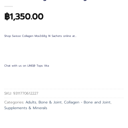
฿
1,350.00
Shop Swisse Collagen Mov3.68g 14 Sachets online at…
Chat with us on LINE@ Tops Vita
SKU:
9311770612227
Categories:
Adults
,
Bone & Joint
,
Collagen - Bone and Joint
,
Supplements & Minerals