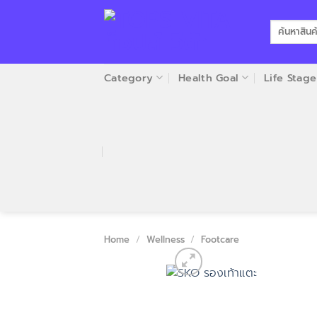
Skip
to
Search
for:
content
Category
Health Goal
Life Stage
Home
/
Wellness
/
Footcare