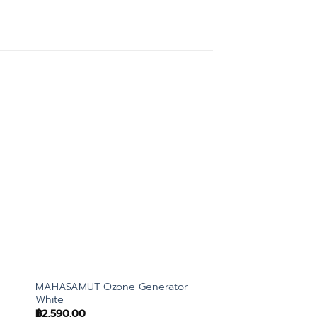
MAHASAMUT Ozone Generator
NEMURISTA Pillow 
White
฿
4,990.00
฿
2,590.00