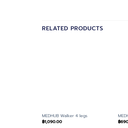
RELATED PRODUCTS
MEDHUB Walker 4 legs
MEDH
฿
1,090.00
฿
690