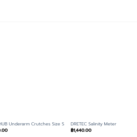
UB Underarm Crutches Size S
DRETEC Salinity Meter
.00
฿
1,440.00