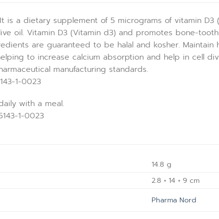
It is a dietary supplement of 5 micrograms of vitamin D3 (
live oil. Vitamin D3 (Vitamin d3) and promotes bone-toot
redients are guaranteed to be halal and kosher. Maintain 
 helping to increase calcium absorption and help in cell d
harmaceutical manufacturing standards.
143-1-0023
daily with a meal.
5143-1-0023
14.8 g
2.8 × 14 × 9 cm
Pharma Nord