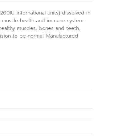
200IU-international units) dissolved in
h-muscle health and immune system.
healthy muscles, bones and teeth,
ivision to be normal. Manufactured