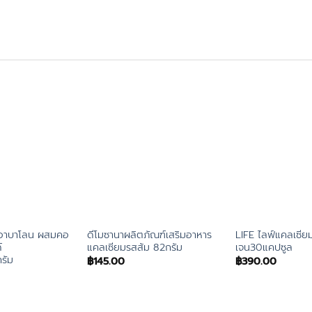
ร์อาบาโลน ผสมคอ
ดีโมซานาผลิตภัณฑ์เสริมอาหาร
LIFE ไลฟ์แคลเซี
์
แคลเซียมรสส้ม 82กรัม
เจน30แคปซูล
รัม
฿
145.00
฿
390.00