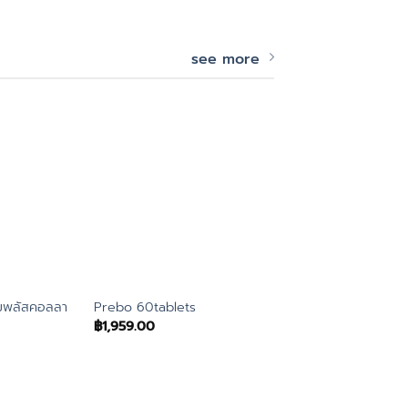
see more
ยมพลัสคอลลา
แบลคมอร์สไบโอแคลเซ
Prebo 60tablets
ดี3 60เม็ด
฿
1,959.00
฿
334.00