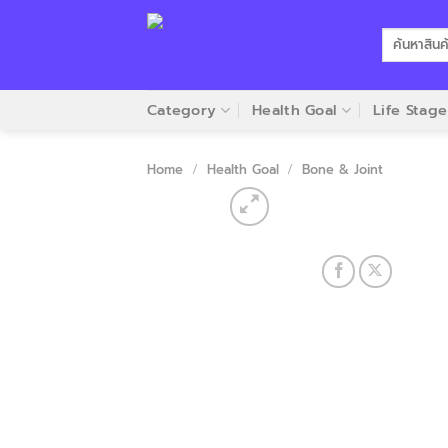
Skip
to
Search
for:
content
Category
Health Goal
Life Stage
Home
/
Health Goal
/
Bone & Joint