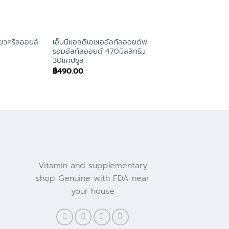
ียวคริลออยล์
เอ็นบีแอลดีเอชเออัลกัลออยด์ฟ
เนเจอร์สเวย์โอเมก้า3ไวต
รอมอัลกัลออยด์ 470มิลลิกรัม
โอ 60เม็ด
30แคปซูล
฿
449.00
฿
490.00
Vitamin and supplementary
shop Genuine with FDA near
your house