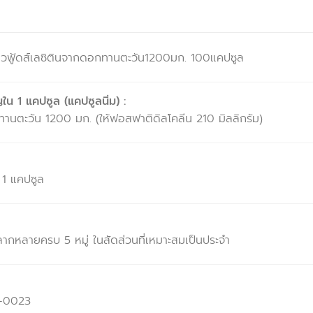
วฟู้ดส์เลซิตินจากดอกทานตะวัน1200มก. 100แคปซูล
น 1 แคปซูล (แคปซูลนิ่ม) :
านตะวัน 1200 มก. (ให้ฟอสฟาติดิลโคลีน 210 มิลลิกรัม)
 1 แคปซูล
กหลายครบ 5 หมู่ ในสัดส่วนที่เหมาะสมเป็นประจำ
5-0023