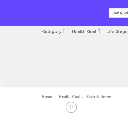
Skip
to
Search
for:
content
Category
Health Goal
Life Stage
Home
/
Health Goal
/
Brain & Nerve