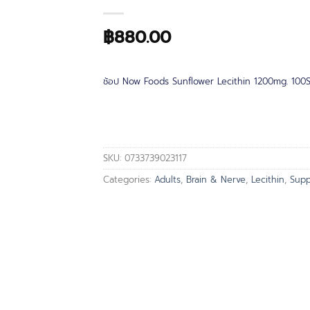
฿
880.00
ช้อป Now Foods Sunflower Lecithin 1200mg. 100Sof
SKU:
0733739023117
Categories:
Adults
,
Brain & Nerve
,
Lecithin
,
Supp