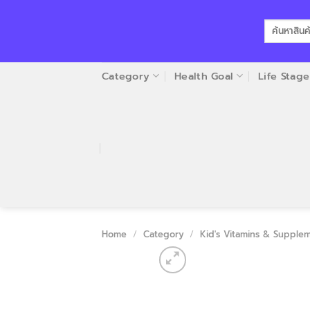
Skip
to
Search
for:
content
Category
Health Goal
Life Stage
Home
/
Category
/
Kid's Vitamins & Supple