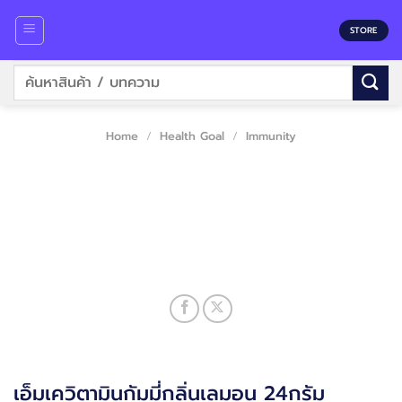
Skip
to
STORE
content
Search
for:
Home
/
Health Goal
/
Immunity
เอ็มเควิตามินกัมมี่กลิ่นเลมอน 24กรัม