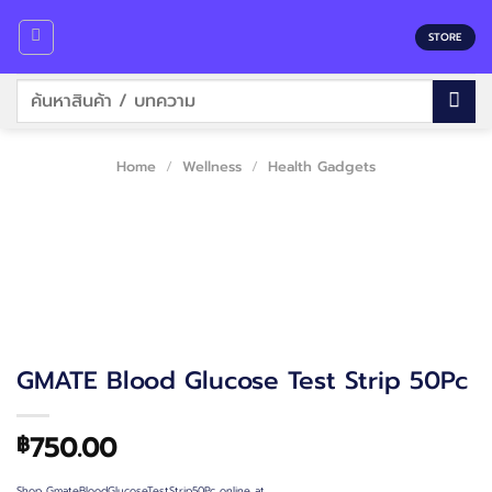
Skip
to
STORE
content
Search
for:
Home
/
Wellness
/
Health Gadgets
GMATE Blood Glucose Test Strip 50Pc
750.00
฿
Shop GmateBloodGlucoseTestStrip50Pc online at…