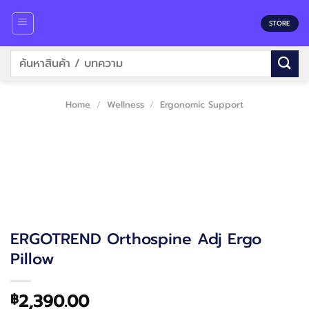
Skip
to
STORE
content
Search
for:
Home
/
Wellness
/
Ergonomic Support
ERGOTREND Orthospine Adj Ergo
Pillow
2,390.00
฿