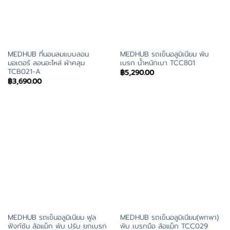
MEDHUB ที่นอนลมแบบลอน
MEDHUB รถเข็นอลูมิเนียม พับ
มอเตอร์ ลอนอะไหล่ ผ้าคลุม
เบรก น้ำหนักเบา TCC801
TCB021-A
฿
5,290.00
฿
3,690.00
MEDHUB รถเข็นอลูมิเนียม ฟูล
MEDHUB รถเข็นอลูมิเนียม(พกพา)
ฟังก์ชัน ล้อแม็ก พับ ปรับ ยกเบรก
พับ เบรกมือ ล้อแม็ก TCC029