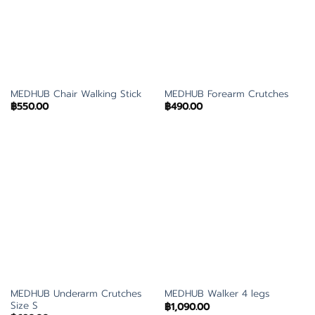
MEDHUB Chair Walking Stick
MEDHUB Forearm Crutches
฿
550.00
฿
490.00
MEDHUB Underarm Crutches
MEDHUB Walker 4 legs
Size S
฿
1,090.00