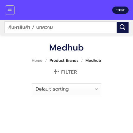
Skip
to
STORE
content
Search
for:
Medhub
Home
/
Product Brands
/
Medhub
FILTER