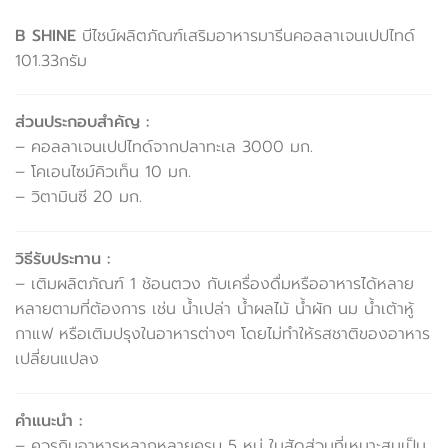
B SHINE
บีไชน์ผลิตภัณฑ์เสริมอาหารมารีนคอลลาเจนเปปไทด์
101.33กรัม
ส่วนประกอบสำคัญ :
– คอลลาเจนเปปไทด์จากปลาทะเล 3000 มก.
– โคเอนไซม์คิวเท็น 10 มก.
– วิตามินซี 20 มก.
วิธีรับประทาน :
– เติมผลิตภัณฑ์ 1 ช้อนตวง กับเครื่องดื่มหรืออาหารได้หลาย
หลายตามที่ต้องการ เช่น น้ำเปล่า น้ำผลไม้ น้ำผัก นม น้ำเต้าหู้
กาแฟ หรือเติมปรุงในอาหารต่างๆ โดยไม่ทำให้รสชาติของอาหาร
เปลี่ยนแปลง
คำแนะนำ :
– ควรกินอาหารหลากหลายครบ 5 หมู่ ในสัดส่วนที่เหมาะสมเป็น