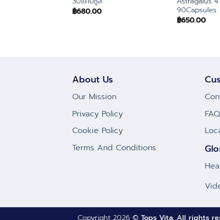
30แคปซูล
Astragalus 
90Capsules
฿
680.00
฿
650.00
About Us
Cus
Our Mission
Con
Privacy Policy
FAQ
Cookie Policy
Loc
Terms And Conditions
Glo
Hea
Vid
Copyright 2026 ©
Tops Vita. All rights 