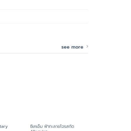
see more
tary
ซีเคเอ็ม ฟ้าทะลายโจรสกัด
อินเตอร์ฟาร์มา โปรแ