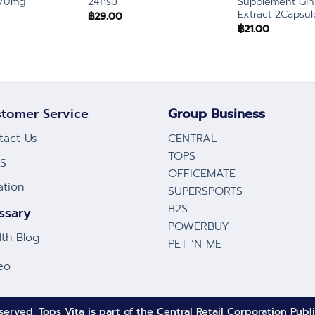
470mg
24กรัม
Supplement Gi
Extract 2Capsul
฿
29.00
฿
21.00
tomer Service
Group Business
tact Us
CENTRAL
TOPS
S
OFFICEMATE
ation
SUPERSPORTS
B2S
ssary
POWERBUY
lth Blog
PET ‘N ME
eo
reserved. Tops Vita is part of the Central Retail Corporation P