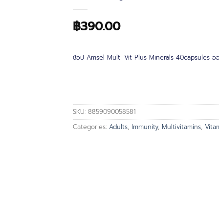
฿
390.00
ช้อป Amsel Multi Vit Plus Minerals 40capsules ออนไ
SKU:
8859090058581
Categories:
Adults
,
Immunity
,
Multivitamins
,
Vita