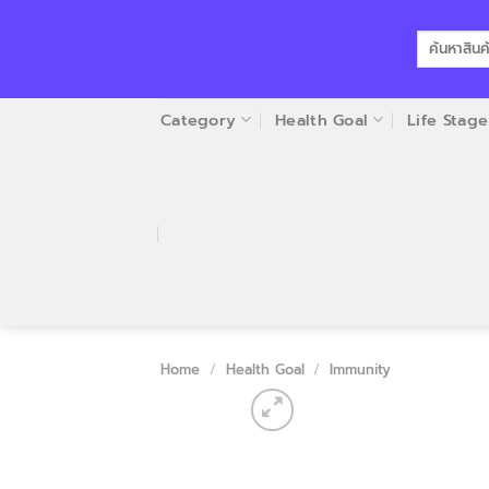
Skip
to
Search
for:
content
Category
Health Goal
Life Stage
Home
/
Health Goal
/
Immunity