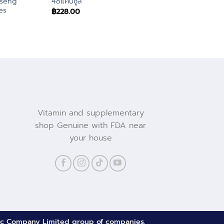
nseng
48แคปซูล
คทีฟ 2แคปซูล
es
฿
228.00
฿
69.00
Vitamin and supplementary
shop Genuine with FDA near
your house
ublic Company Limited group of companies.